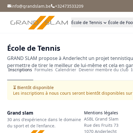
info@grandslam.be
+32473533209
École de Tennis
École de Foo
École de Tennis
GRAND SLAM propose à Anderlecht un projet tennistique 
permettre de tirer le meilleur de lui-même et cela en g
Inscriptions
Formules
Calendrier
Devenir membre du club
I
⏳ Bientôt disponible
Les inscriptions à nous cours seront bientôt disponibles sur
Grand slam
Mentions légales
ASBL Grand Slam
30 ans d'expérience dans le domaine
Rue des Fruits 73
du sport et de l'enfance.
1070 Anderlecht