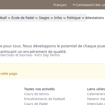
Connexion
Créer u
tball
École de Padel
Stages
Infos
Politique
Attestations
pour tous. Nous développons le potentiel de chaque joueur
arantissant un encadrement de qualité.
nterclubs et tournois
Kid's Day Tennis
 cette page.
Toutes nos activités
Liens utiles
Cours de tennis
Calendrier
Entraînements de football
Devenir me
Cours de Padel
Interclubs 