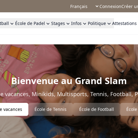
Connexion
Créer u
tball
École de Padel
Stages
Infos
Politique
Attestations
Bienvenue au Grand Slam
e vacances, Minikids, Multisports, Tennis, Football, P
e vacances
École de Tennis
École de Football
École