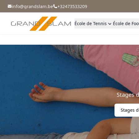
info@grandslam.be
+32473533209
École de Tennis
École de Foo
Stages d
Stages d