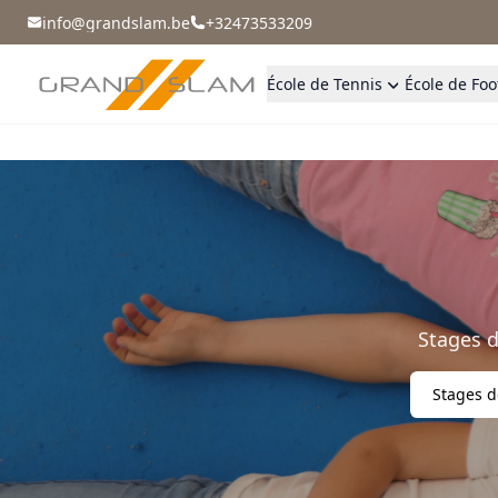
info@grandslam.be
+32473533209
École de Tennis
École de Foo
Stages d
Stages d