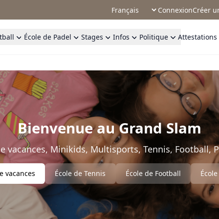
Connexion
Créer u
tball
École de Padel
Stages
Infos
Politique
Attestations
Bienvenue au Grand Slam
e vacances, Minikids, Multisports, Tennis, Football, P
e vacances
École de Tennis
École de Football
École