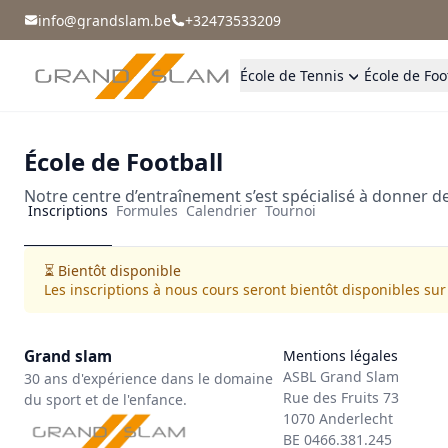
info@grandslam.be
+32473533209
École de Tennis
École de Foo
École de Football
Notre centre d’entraînement s’est spécialisé à donner d
Inscriptions
Formules
Calendrier
Tournoi
⏳ Bientôt disponible
Les inscriptions à nous cours seront bientôt disponibles sur
Grand slam
Mentions légales
ASBL Grand Slam
30 ans d'expérience dans le domaine
Rue des Fruits 73
du sport et de l'enfance.
1070 Anderlecht
BE 0466.381.245